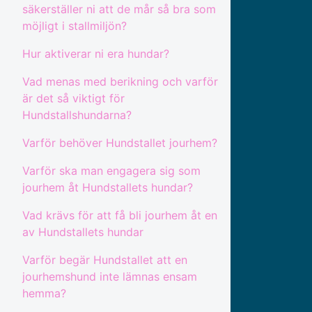
säkerställer ni att de mår så bra som
möjligt i stallmiljön?
Hur aktiverar ni era hundar?
Vad menas med berikning och varför
är det så viktigt för
Hundstallshundarna?
Varför behöver Hundstallet jourhem?
Varför ska man engagera sig som
jourhem åt Hundstallets hundar?
Vad krävs för att få bli jourhem åt en
av Hundstallets hundar
Varför begär Hundstallet att en
jourhemshund inte lämnas ensam
hemma?