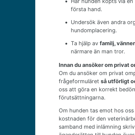
Har hunden köpts via en
första hand.
Undersök även andra org
hundomplacering.
Ta hjälp av
familj, vänner
närmare än man tror.
Innan du ansöker om privat o
Om du ansöker om privat ompla
frågeformuläret
så utförligt 
oss att göra en korrekt bedö
förutsättningarna.
Om hunden tas emot hos oss
kostnaden för den veterinärb
samband med inlämning skri
äganderätten till hunden överg