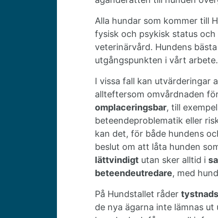
Alla hundar som kommer till H
fysisk och psykisk status och 
veterinärvård. Hundens bästa o
utgångspunkten i vårt arbete.
I vissa fall kan utvärderingar
allteftersom omvårdnaden för
omplaceringsbar
, till exemp
beteendeproblematik eller ris
kan det, för både hundens och 
beslut om att låta hunden som
lättvindigt
utan sker alltid i
sa
beteendeutredare
, med hunde
På Hundstallet råder
tystnads
de nya ägarna inte lämnas ut