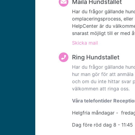
Maila Hundstallet
Har du frågor gällande hund
omplaceringsprocess, eller 
HelpCenter är du välkommen
snarast möjligt till er med 
Skicka mail
Ring Hundstallet
Har du frågor gällande hund
hur man gör för att anmäla 
och om du inte hittar svar 
välkommen att
ringa oss.
Våra telefontider Recepti
Helgfria måndagar - fredag
Dag före röd dag 8 - 11:45