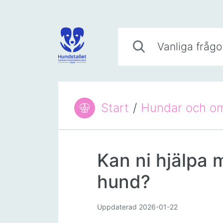
Hoppa till innehåll
Vanliga frågor
Start
/
Hundar och om
Du är här:
Kan ni hjälpa 
hund?
Uppdaterad
2026-01-22