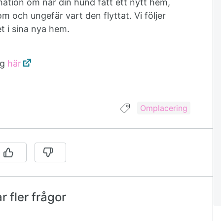
mation om när din hund fått ett nytt hem,
om och ungefär vart den flyttat. Vi följer
t i sina nya hem.
ng
här
Guide taggad med:
Omplacering
 fler frågor