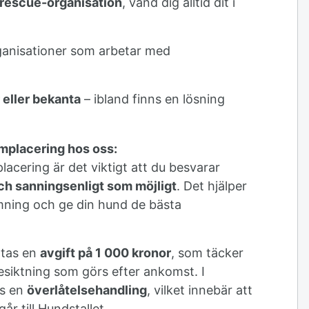
rescue-organisation
, vänd dig alltid dit i
anisationer som arbetar med
 eller bekanta
– ibland finns en lösning
mplacering hos oss:
cering är det viktigt att du besvarar
och sanningsenligt som möjligt
. Det hjälper
mning och ge din hund de bästa
 tas en
avgift på 1 000 kronor
, som täcker
esiktning som görs efter ankomst. I
vs en
överlåtelsehandling
, vilket innebär att
år till Hundstallet.