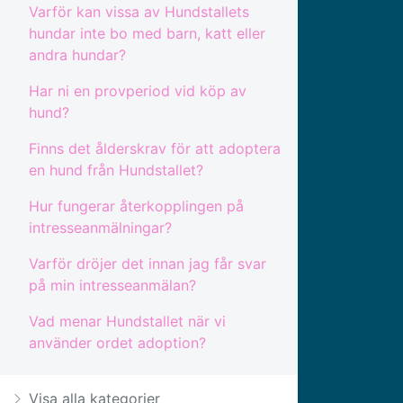
Varför kan vissa av Hundstallets
hundar inte bo med barn, katt eller
andra hundar?
Har ni en provperiod vid köp av
hund?
Finns det ålderskrav för att adoptera
en hund från Hundstallet?
Hur fungerar återkopplingen på
intresseanmälningar?
Varför dröjer det innan jag får svar
på min intresseanmälan?
Vad menar Hundstallet när vi
använder ordet adoption?
Visa alla kategorier