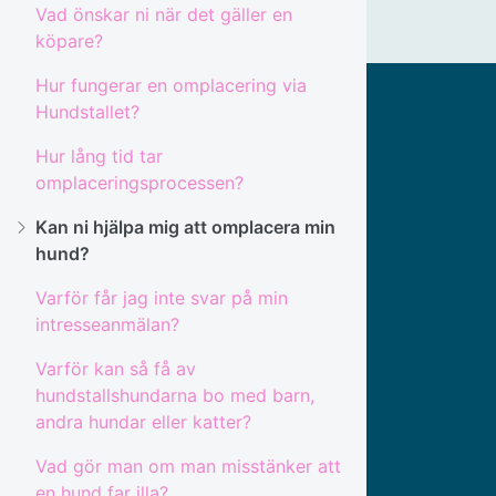
Vad önskar ni när det gäller en
köpare?
Hur fungerar en omplacering via
Hundstallet?
Hur lång tid tar
omplaceringsprocessen?
Kan ni hjälpa mig att omplacera min
hund?
Varför får jag inte svar på min
intresseanmälan?
Varför kan så få av
hundstallshundarna bo med barn,
andra hundar eller katter?
Vad gör man om man misstänker att
en hund far illa?