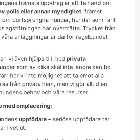
ingens främsta uppdrag är att ta hand om
v polis eller annan myndighet
, främst
a om bortsprungna hundar, hundar som farit
ddslagstiftningen har överträtts. Trycket från
 våra anläggningar är därför regelbundet
an vi även hjälpa till med
privata
 hundar som av olika skäl inte längre kan bo
rr har vi inte möjlighet att ta emot alla
s från privata hem, men vi gör alltid en
 hundens behov och våra resurser.
älp med omplacering:
hundens
uppfödare
– seriösa uppfödare tar
r livet ut.