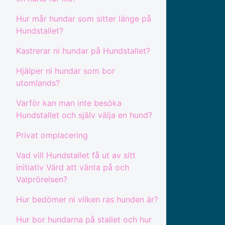
Hur mår hundar som sitter länge på
Hundstallet?
Kastrerar ni hundar på Hundstallet?
Hjälper ni hundar som bor
utomlands?
Varför kan man inte besöka
Hundstallet och själv välja en hund?
Privat omplacering
Vad vill Hundstallet få ut av sitt
initiativ Värd att vänta på och
Valprörelsen?
Hur bedömer ni vilken ras hunden är?
Hur bor hundarna på stallet och hur