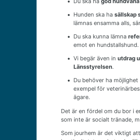
Du ska ha
god hundvan
Hunden ska ha
sällskap 
lämnas ensamma alls, särs
Du ska kunna lämna
refe
emot en hundstallshund.
Vi begär även in
utdrag u
Länsstyrelsen
.
Du behöver ha möjlighet
exempel för veterinärbes
ägare.
Det är en fördel om du bor i 
som inte är socialt tränade, m
Som jourhem är det viktigt at