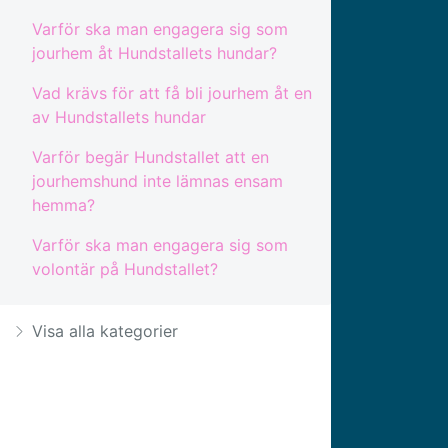
Varför ska man engagera sig som
jourhem åt Hundstallets hundar?
Vad krävs för att få bli jourhem åt en
av Hundstallets hundar
Varför begär Hundstallet att en
jourhemshund inte lämnas ensam
hemma?
Varför ska man engagera sig som
volontär på Hundstallet?
Visa alla kategorier