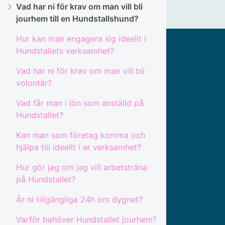
Vad har ni för krav om man vill bli
jourhem till en Hundstallshund?
Hur kan man engagera sig ideellt i
Hundstallets verksamhet?
Vad har ni för krav om man vill bli
volontär?
Vad får man i lön som anställd på
Hundstallet?
Kan man som företag komma och
hjälpa till ideellt i er verksamhet?
Hur gör jag om jag vill arbetsträna
på Hundstallet?
Är ni tillgängliga 24h om dygnet?
Varför behöver Hundstallet jourhem?