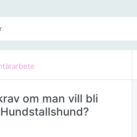
ntärarbete
krav om man vill bli
n Hundstallshund?