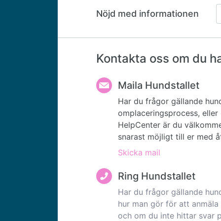
Nöjd med informationen
Kontakta oss om du har
Maila Hundstallet
Har du frågor gällande hund
omplaceringsprocess, eller 
HelpCenter är du välkommen
snarast möjligt till er med 
Skicka mail
Ring Hundstallet
Har du frågor gällande hund
hur man gör för att anmäla 
och om du inte hittar svar 