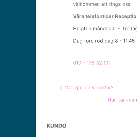
välkommen att
ringa oss.
Våra telefontider Recepti
Helgfria måndagar - fredag
Dag före röd dag 8 - 11:45
010 - 175 32 00
Guidenavigering
Föregående:
Vad gör en volontär?
Nästa:
Hur kan man 