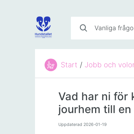
Hoppa till innehåll
Vanliga frågor
Start
/
Jobb och volo
Du är här:
Vad har ni för 
jourhem till e
Uppdaterad
2026-01-19