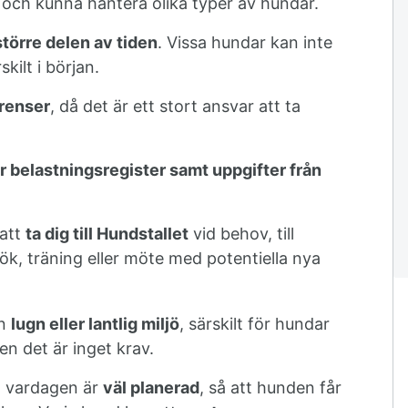
a
och kunna hantera olika typer av hundar.
större delen av tiden
. Vissa hundar kan inte
kilt i början.
renser
, då det är ett stort ansvar att ta
r belastningsregister samt uppgifter från
 att
ta dig till Hundstallet
vid behov, till
ök, träning eller möte med potentiella nya
en
lugn eller lantlig miljö
, särskilt för hundar
en det är inget krav.
t vardagen är
väl planerad
, så att hunden får