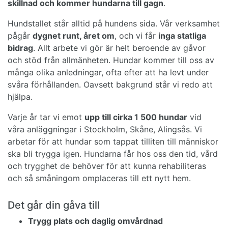
skillnad och kommer hundarna till gagn
.
Hundstallet står alltid på hundens sida. Vår verksamhet
pågår
dygnet runt, året om
, och vi får
inga statliga
bidrag
. Allt arbete vi gör är helt beroende av gåvor
och stöd från allmänheten. Hundar kommer till oss av
många olika anledningar, ofta efter att ha levt under
svåra förhållanden. Oavsett bakgrund står vi redo att
hjälpa.
Varje år tar vi emot
upp till cirka 1 500 hundar
vid
våra anläggningar i Stockholm, Skåne, Alingsås. Vi
arbetar för att hundar som tappat tilliten till människor
ska bli trygga igen. Hundarna får hos oss den tid, vård
och trygghet de behöver för att kunna rehabiliteras
och så småningom omplaceras till ett nytt hem.
Det går din gåva till
Trygg plats och daglig omvårdnad